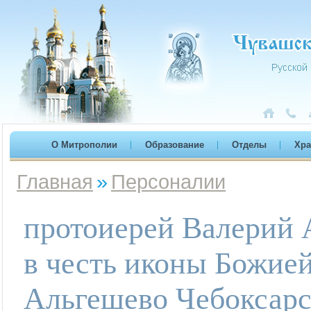
О Митрополии
Образование
Отделы
Хр
Главная
»
Персоналии
протоиерей Валерий А
в честь иконы Божией
Альгешево Чебоксарс