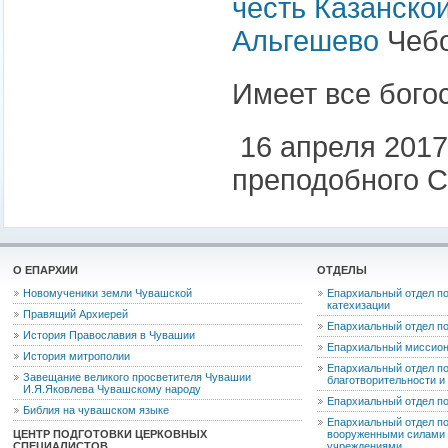
честь Казанско
Альгешево
Чебо
Имеет все бого
16 апреля 2017
преподобного С
О ЕПАРХИИ
ОТДЕЛЫ
Новомученики земли Чувашской
Епархиальный отдел по
катехизации
Правящий Архиерей
Епархиальный отдел п
История Православия в Чувашии
Епархиальный миссион
История митрополии
Епархиальный отдел по
Завещание великого просветителя Чувашии
благотворительности 
И.Я.Яковлева Чувашскому народу
Епархиальный отдел п
Библия на чувашском языке
Епархиальный отдел п
ЦЕНТР ПОДГОТОВКИ ЦЕРКОВНЫХ
вооруженными силами 
СПЕЦИАЛИСТОВ
учреждениями