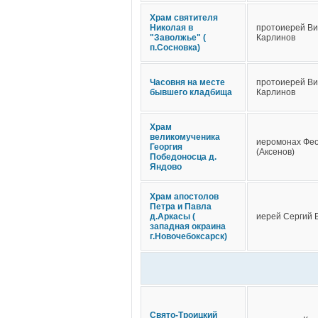
Храм святителя
Николая в
протоиерей Ви
"Заволжье" (
Карлинов
п.Сосновка)
Часовня на месте
протоиерей Ви
бывшего кладбища
Карлинов
Храм
великомученика
иеромонах Фе
Георгия
(Аксенов)
Победоносца д.
Яндово
Храм апостолов
Петра и Павла
д.Аркасы (
иерей Сергий 
западная окраина
г.Новочебоксарск)
Свято-Троицкий