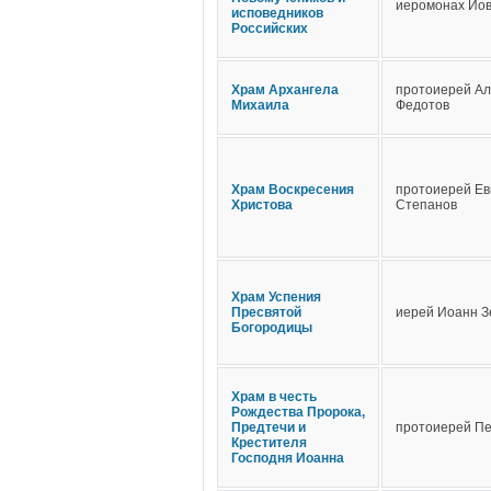
иеромонах Иов
исповедников
Российских
Храм Архангела
протоиерей Ал
Михаила
Федотов
Храм Воскресения
протоиерей Ев
Христова
Степанов
Храм Успения
Пресвятой
иерей Иоанн З
Богородицы
Храм в честь
Рождества Пророка,
Предтечи и
протоиерей П
Крестителя
Господня Иоанна