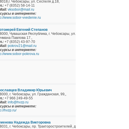
8018,г. Чебоксары, ул. Сеспеля д.18,
л.:
+7 (8352) 58-14-11
Mail:
vksobor@mail.ru
сурсы в интернете:
tp://www.sobor-vvedenie.ru
отоиерей Евгений Степанов
8000, Чувашская Республика, г. Чебоксары, ул.
чмана Павлова 17.,
л.:
+7 (8352) 43-97-70
Mail:
pokrov21@mail.ru
сурсы в интернете:
tp://www.sobor-pokrova.ru
ославцев Владимир Юрьевич
8000, г. Чебоксары, ул. Гражданская, 99,,
л.:
+7 966 249-49-55
Mail:
info@hvzp.ru
сурсы в интернете:
p://hvzp.ru/
менова Надежда Викторовна
8031, г. Чебоксары, пр. Тракторостроителей, д.4,