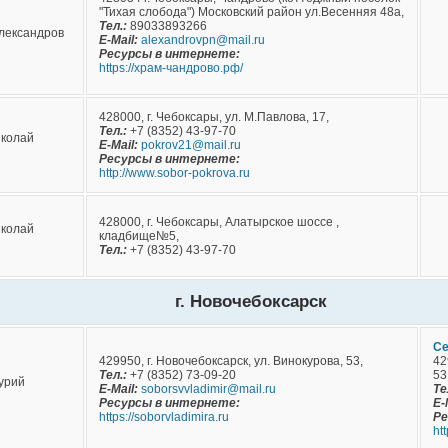
"Тихая слобода") Московский район ул.Весенняя 48а,
Тел.:
89033893266
лександров
E-Mail:
alexandrovpn@mail.ru
Ресурсы в интернете:
https://храм-чандрово.рф/
428000, г. Чебоксары, ул. М.Павлова, 17,
Тел.:
+7 (8352) 43-97-70
иколай
E-Mail:
pokrov21@mail.ru
Ресурсы в интернете:
http://www.sobor-pokrova.ru
428000, г. Чебоксары, Алатырское шоссе ,
иколай
кладбище№5,
Тел.:
+7 (8352) 43-97-70
г. Новочебоксарск
Се
429950, г. Новочебоксарск, ул. Винокурова, 53,
42
Тел.:
+7 (8352) 73-09-20
53.
урий
E-Mail:
soborsvvladimir@mail.ru
Те
Ресурсы в интернете:
E-
https://soborvladimira.ru
Ре
ht