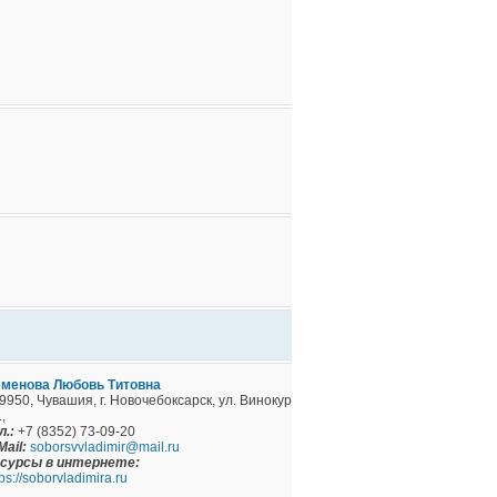
менова Любовь Титовна
9950, Чувашия, г. Новочебоксарск, ул. Винокурова,
,
л.:
+7 (8352) 73-09-20
Mail:
soborsvvladimir@mail.ru
сурсы в интернете:
tps://soborvladimira.ru