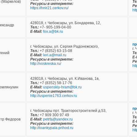
 (Маркелов)
Те
Ресурсы в интернете:
Ре
https://hnir21.cerkov.ru/
htt
428018, г. Чебоксары, ул. Бондарева, 12,
ександр
Тел.:
+7- 905-199-04-00
E-Mail:
fox.a@bk.ru
пр
г. Чебоксары, ул. Сергия Радонежского,
г.
Тел.:
+7 (8352) 63-15-08
гений
Те
E-Mail:
leri.a@mail.ru
E-
Ресурсы в интернете:
Ре
http://voskreska.ru/
ht
428018, г. Чебоксары, ул. К.Иванова, 1в,
Тел.:
+7 (8352) 58-17-76
емлянухин
E-Mail:
uspenskiy-hram@bk.ru
Ресурсы в интернете:
http://uspenie1763.cerkov.ru
пр
г. Чебоксары прт. Тракторостроителей д.53,
г.
Тел.:
+7 909 300 97 49
Те
етр Федоров
E-Mail:
petrfa@yandex.ru
E-
Ресурсы в интернете:
Ре
http://ioankypala.prihod.ru
ht