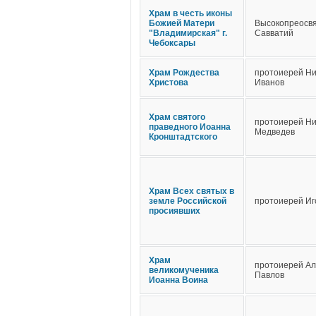
Храм в честь иконы
Божией Матери
Высокопреосв
"Владимирская" г.
Савватий
Чебоксары
Храм Рождества
протоиерей Н
Христова
Иванов
Храм святого
протоиерей Н
праведного Иоанна
Медведев
Кронштадтского
Храм Всех святых в
земле Российской
протоиерей Иг
просиявших
Храм
протоиерей Ал
великомученика
Павлов
Иоанна Воина