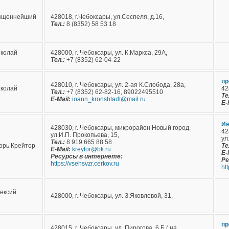
ященнейший
428018, г.Чебоксары, ул.Сеспеля, д.16,
Тел.:
8 (8352) 58 53 18
иколай
428000, г. Чебоксары, ул. К.Маркса, 29А,
Тел.:
+7 (8352) 62-04-22
пр
428010, г. Чебоксары, ул. 2-ая К.Слобода, 28а,
иколай
42
Тел.:
+7 (8352) 62-82-16, 89022495510
Те
E-Mail:
ioann_kronshtadt@mail.ru
E-
Ив
428030, г. Чебоксары, микрорайон Новый город,
42
ул.И.П. Прокопьева, 15,
ул
Тел.:
8 919 665 88 58
орь Крейтор
Те
E-Mail:
kreytor@bk.ru
E-
Ресурсы в интернете:
Ре
https://vsehsvzr.cerkov.ru
ht
ексий
428000, г. Чебоксары, ул. З.Яковлевой, 31,
пр
428015, г. Чебоксары, ул. Пирогова, 6 Б ( на