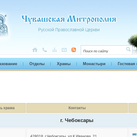
азование
Отделы
Храмы
Монастыри
Гостевая 
ь храма
Контакты
г. Чебоксары
ие
428018, г.Чебоксары, ул.К.Иванова, 21,