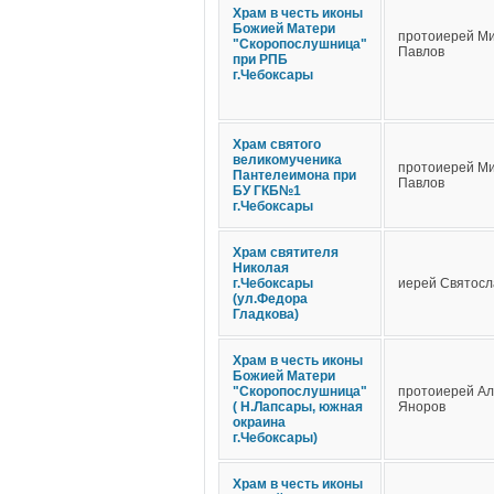
Храм в честь иконы
Божией Матери
протоиерей М
"Скоропослушница"
Павлов
при РПБ
г.Чебоксары
Храм святого
великомученика
протоиерей М
Пантелеимона при
Павлов
БУ ГКБ№1
г.Чебоксары
Храм святителя
Николая
г.Чебоксары
иерей Святосл
(ул.Федора
Гладкова)
Храм в честь иконы
Божией Матери
"Скоропослушница"
протоиерей Ал
( Н.Лапсары, южная
Яноров
окраина
г.Чебоксары)
Храм в честь иконы