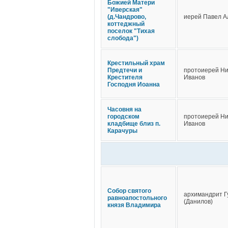
Божией Матери
"Иверская"
(д.Чандрово,
иерей Павел А
коттеджный
поселок "Тихая
слобода")
Крестильный храм
Предтечи и
протоиерей Н
Крестителя
Иванов
Господня Иоанна
Часовня на
городском
протоиерей Н
кладбище близ п.
Иванов
Карачуры
Собор святого
архимандрит Г
равноапостольного
(Данилов)
князя Владимира