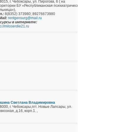
8015, г. Чебоксары, ул. Пирогова, 6 ( на
рритории БУ «Республиканская психиатрическая
льница»),
л.:
8(8352) 373980; 89276673980
Mail:
rentgensurg@mail.ru
сурсы в интернете:
tp://miloserdie21.ru
шина Светлана Владимировна
8000, г. Чебоксары,пгт. Новые Лапсары, ул.
вхозная, д.16, корп.1. ,