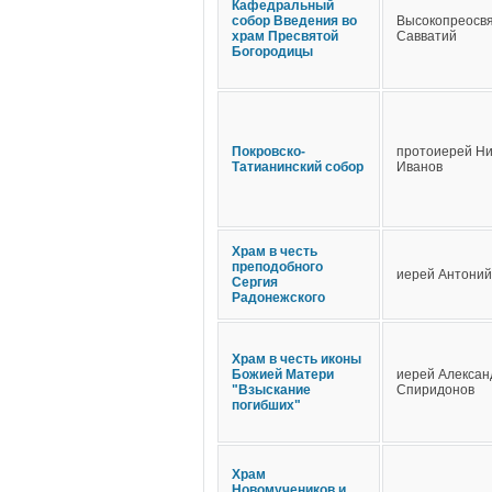
Кафедральный
собор Введения во
Высокопреосв
храм Пресвятой
Савватий
Богородицы
Покровско-
протоиерей Н
Татианинский собор
Иванов
Храм в честь
преподобного
иерей Антони
Сергия
Радонежского
Храм в честь иконы
Божией Матери
иерей Алексан
"Взыскание
Спиридонов
погибших"
Храм
Новомучеников и