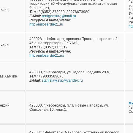
42
территории БУ «Республиканская психиатрическая
те
больница»),
ихаил
бо
Тел.:
8(8352) 373980; 89276673980
Те
E-Mail:
rentgensurg@mail.ru
E-
Ресурсы в интернете:
Ре
http://miloserdie21.ru
ht
428028 г. Чебоксары, проспект Тракторостроителей,
46 а, на территории ГКБ №1,
ихаил
Тел.:
+7 (8352) 605517
Ресурсы в интернете:
http://miloserdie21.ru/
428000, г. Чебоксары, ул.Федора Гладкова 29 в,
ав Хамзин
Тел.:
+79033589075
E-Mail:
stanislaw.syp@yandex.ru
Ми
ексий
428000, г. Чебоксары, п.г.т. Новые Лапсары, ул.
42
Совхозная, 16, корп.1,
Со
428034 г.Чебоксары, Чандрово (коттеджный поселок