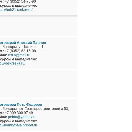
л.:
+7 (8352) 54-75-90
сурсы в интернете:
ps://hnir21.cerkov.ru/
отоиерей Алексий Павлов
 Чебоксары, ул. Калинина,1,,
л.:
+7 (8352) 63-15-08
Mail:
leri.a@mail.ru
сурсы в интернете:
tp://voskreska.ru/
отоиерей Петр Федоров
 Чебоксары прт. Тракторостроителей д.53,
л.:
+7 909 300 97 49
Mail:
petrfa@yandex.ru
сурсы в интернете:
tp://ioankypala.prihod.ru