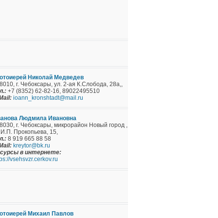
отоиерей Николай Медведев
8010, г. Чебоксары, ул. 2-ая К.Слобода, 28а,,
л.:
+7 (8352) 62-82-16, 89022495510
Mail:
ioann_kronshtadt@mail.ru
анова Людмила Ивановна
8030, г. Чебоксары, микрорайон Новый город ,
.И.П. Прокопьева, 15,
л.:
8 919 665 88 58
Mail:
kreytor@bk.ru
сурсы в интернете:
tps://vsehsvzr.cerkov.ru
отоиерей Михаил Павлов