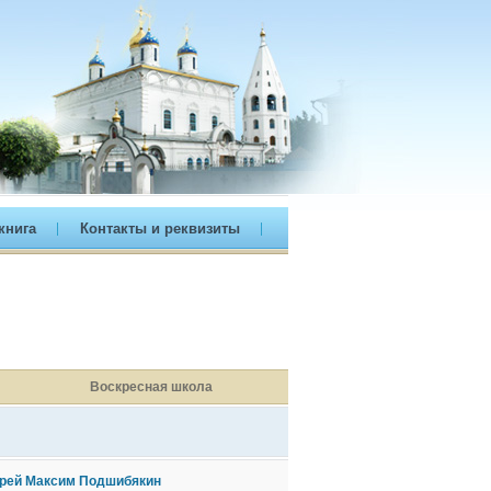
книга
Контакты и реквизиты
Воскресная школа
рей Максим Подшибякин