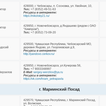
428000, г. Чебоксары, п. Сосновка, ул. Хвойная, 10,
ктор
Тел.:
+7 (8352) 49-51-63
Ресурсы в интернете:
https://nikolsky21.ru/
429950, г. Новочебоксарск, д.Яндашево (рядом с ОАО
ктор
"Химпром"),
Тел.:
+7 (8352) 73-09-20
429500, Чувашская Республика, Чебоксарский МО,
одосий
деревня Яндово, ул. Георгиевская д.9,
Ресурсы в интернете:
http://yandovo.cerkov.ru/
429950, г. Новочебоксарск, ул.Кучерова 56,
Тел.:
+7 9003348997
Верзилов
E-Mail:
sergey-werzilov@ya.ru
Ресурсы в интернете:
https://vk.com/hram_petrapavla
г. Мариинский Посад
429570, Чувашская Республика, г. Мариинский Посад,
ул. Волжская,