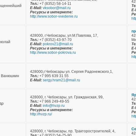
42
Тел.:
+7 (8352) 58-14-11
ященнейший
Те
E-Mail:
vksobor@mail.ru
E-
Ресурсы в интернете:
Ре
http://www.sobor-vvedenie.ru
ht
пр
428000, г.Чебоксары, ул.М.Павлова, 17,
42
Тел.:
+7 (8352) 43-97-70
Ми
иколай
E-Mail:
pokrov21@mail.ru
Те
Ресурсы в интернете:
E-
http://www.sobor-pokrova.ru
Ре
ht
428000,г.Чебоксары ул. Сергия Радонежского,1,
й Ванюшкин
Тел.:
+7 995 639 31 55
E-Mail:
sergy.hram21@mail.ru
Яр
428000, г. Чебоксары, ул. Гражданская, 99,
42
Тел.:
+7 966 249-49-55
др
Те
E-Mail:
info@hvzp.ru
E-
Ресурсы в интернете:
Ре
http://hvzp.ru/
htt
Се
428000, г. Чебоксары, пр. Тракторостроителей, 4,
42
Тел.:
+7 (8352) 54-75-90