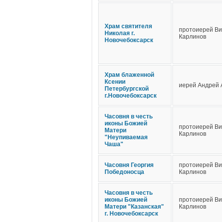
Храм святителя
протоиерей Ви
Николая г.
Карлинов
Новочебоксарск
Храм блаженной
Ксении
иерей Андрей 
Петербургской
г.Новочебоксарск
Часовня в честь
иконы Божией
протоиерей Ви
Матери
Карлинов
"Неупиваемая
Чаша"
Часовня Георгия
протоиерей Ви
Победоносца
Карлинов
Часовня в честь
иконы Божией
протоиерей Ви
Матери "Казанская"
Карлинов
г. Новочебоксарск