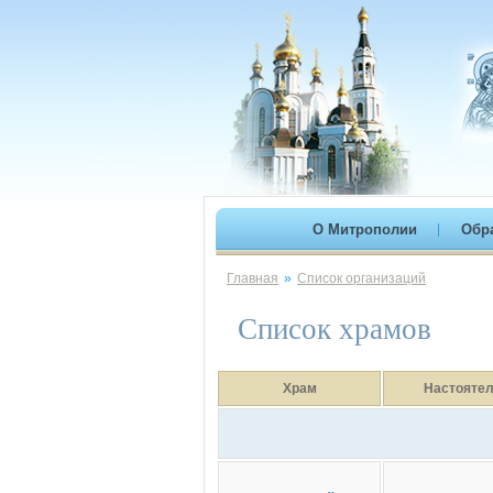
О Митрополии
Обр
Главная
»
Список организаций
Список храмов
Храм
Настоятел