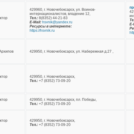
пр
429960, г. Новочебоксарск, ул. Воинов-
42
интернационалистов, владение 12,
ин
ктор
Тел.:
8(8352) 44-21-83
Те
E-Mail:
hsvnik@yandex.ru
E-
Ресурсы в интернете:
Ре
https://hsvnik.ru
htt
Архипов
429950, г. Новочебоксарск, ул. Набережная д.27 ,
ктор
429950, г. Новочебоксарск,
Тел.:
+7 (8352) 73-09-20
ктор
429950, г. Новочебоксарск, пл. Победы,
Тел.:
+7 (8352) 73-09-20
ктор
429950, г. Новочебоксарск,
Тел.:
+7 (8352) 73-09-20