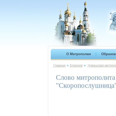
О Митрополии
Образов
Главная
»
Епархия
»
Чувашская митропо
Слово митрополита 
"Скоропослушница"