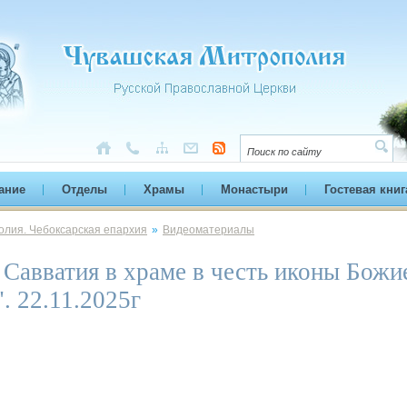
ание
Отделы
Храмы
Монастыри
Гостевая книг
лия. Чебоксарская епархия
»
Видеоматериалы
Савватия в храме в честь иконы Божи
. 22.11.2025г