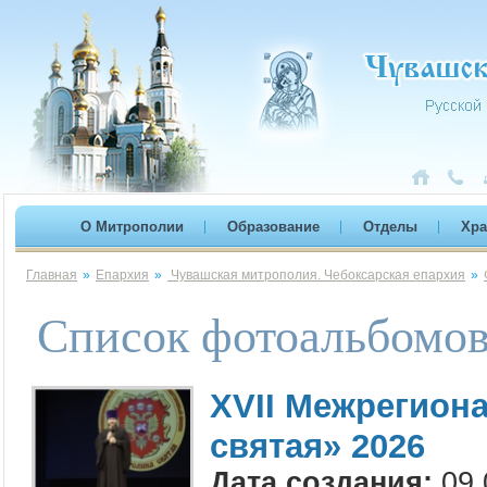
О Митрополии
Образование
Отделы
Хр
Главная
»
Епархия
»
Чувашская митрополия. Чебоксарская епархия
»
Список фотоальбомо
XVII Межрегион
святая» 2026
Дата создания:
09.