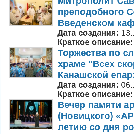
Митрополит Сав
преподобного С
Введенском ка
Дата создания:
13.
Краткое описание:
Торжества по с
храме "Всех ск
Канашской епар
Дата создания:
06.
Краткое описание:
Вечер памяти а
(Новицкого) «А
летию со дня р