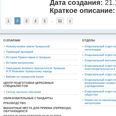
Дата создания:
21.
Краткое описание:
1
2
3
4
5
...
62
»
О ЕПАРХИИ
ОТДЕЛЫ
Новомученики земли Чувашской
Епархиальный отдел по
катехизации
Правящий Архиерей
Епархиальный отдел п
История Православия в Чувашии
Епархиальный миссион
История митрополии
Епархиальный отдел по
Завещание великого просветителя Чувашии
благотворительности 
И.Я.Яковлева Чувашскому народу
Епархиальный отдел п
Библия на чувашском языке
Епархиальный отдел п
ЦЕНТР ПОДГОТОВКИ ЦЕРКОВНЫХ
вооруженными силами 
СПЕЦИАЛИСТОВ
учреждениями
Епархиальный отдел п
Сектор заочного обучения
общества
ОБРАЗОВАТЕЛЬНЫЕ СТАНДАРТЫ
Комиссия по канониза
РУКОВОДСТВО
митрополии
ВАКАНТНЫЕ МЕСТА ДЛЯ ПРИЕМА (ПЕРЕВОДА)
ОБУЧАЮЩИХСЯ