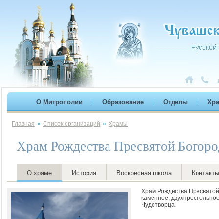
О Митрополии
Образование
Отделы
Хр
Главная
»
Список организаций
»
Храмы
Храм Рождества Пресвятой Богоро
О храме
История
Воскресная школа
Контакты
Храм Рождества Пресвятой
каменное, двухпрестольное
Чудотворца.