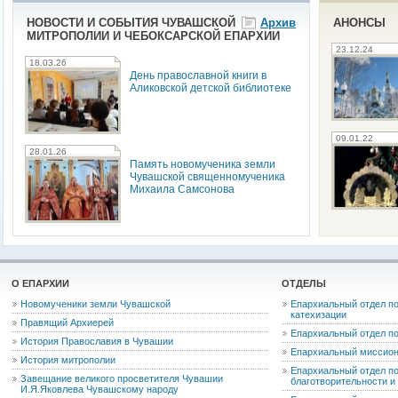
НОВОСТИ И СОБЫТИЯ ЧУВАШСКОЙ
Архив
АНОНСЫ
МИТРОПОЛИИ И ЧЕБОКСАРСКОЙ ЕПАРХИИ
23.12.24
18.03.26
День православной книги в
Аликовской детской библиотеке
09.01.22
28.01.26
Память новомученика земли
Чувашской священномученика
Михаила Самсонова
О ЕПАРХИИ
ОТДЕЛЫ
Новомученики земли Чувашской
Епархиальный отдел по
катехизации
Правящий Архиерей
Епархиальный отдел п
История Православия в Чувашии
Епархиальный миссион
История митрополии
Епархиальный отдел по
Завещание великого просветителя Чувашии
благотворительности 
И.Я.Яковлева Чувашскому народу