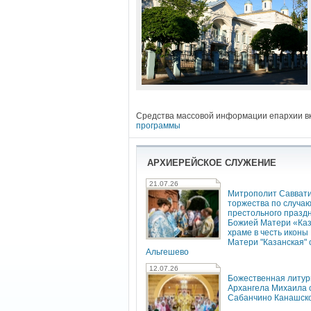
Средства массовой информации епархии вк
программы
АРХИЕРЕЙСКОЕ СЛУЖЕНИЕ
21.07.26
Митрополит Саввати
торжества по случа
престольного празд
Божией Матери «Каз
храме в честь иконы
Матери "Казанская" с
Альгешево
12.07.26
Божественная литур
Архангела Михаила с
Сабанчино Канашск