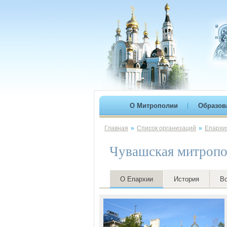
О Митрополии
Образов
Главная
»
Список организаций
»
Епархи
Чувашская митропо
О Епархии
История
В