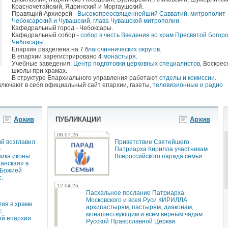
Красночетайский, Ядринский и Моргаушский.
Правящий Архиерей -
Высокопреосвященнейший Савватий, митрополит
Чебоксарский и Чувашский, глава Чувашской митрополии
.
Кафедральный город - Чебоксары.
Кафедральный собор -
собор в честь Введения во храм Пресвятой Богоро
Чебоксары
.
Епархия разделена на 7 б
лагочиннических округов
.
В епархии зарегистрировано 4
монастыря
.
Учебные заведения:
Центр подготовки церковных специалистов
, Воскре
школы при храмах.
В структуре Епархиального управления работают
отделы и комиссии
.
лючают в себя официальный сайт епархии, газеты,
телевизионные и радио
Архив
ПУБЛИКАЦИИ
Архив
08.07.26
й возглавил
Приветствие Святейшего
ю
Патриарха Кирилла участникам
ника иконы
Всероссийского парада семьи
анская» в
 Божией
.
12.04.26
Пасхальное послание Патриарха
Московского и всея Руси КИРИЛЛА
гия в храме
архипастырям, пастырям, диаконам,
.
монашествующим и всем верным чадам
ой епархии
Русской Православной Церкви