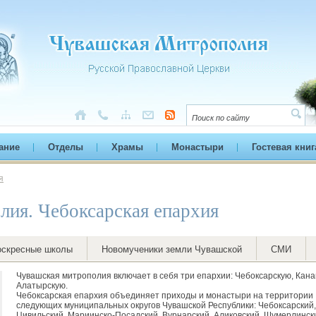
ание
Отделы
Храмы
Монастыри
Гостевая книг
я
лия. Чебоксарская епархия
оскресные школы
Новомученики земли Чувашской
СМИ
Чувашская митрополия включает в себя три епархии: Чебоксарскую, Кан
Алатырскую.
Чебоксарская епархия объединяет приходы и монастыри на территории
следующих муниципальных округов Чувашской Республики: Чебоксарский,
Цивильский, Мариинско-Посадский, Вурнарский, Аликовский, Шумерлинск