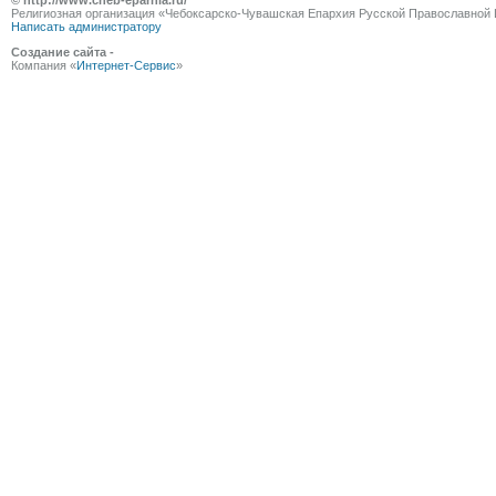
© http://www.cheb-eparhia.ru/
Религиозная организация «Чебоксарско-Чувашская Епархия Русской Православной 
Написать администратору
Создание сайта -
Компания «
Интернет-Сервис
»