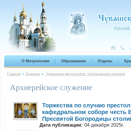
О Митрополии
Образование
Отделы
Хр
Главная
»
Епархия
»
Чувашская митрополия. Чебоксарская епархия
Архиерейское служение
Торжества по случаю престол
кафедральном соборе честь 
Пресвятой Богородицы стол
Дата публикации:
04 декабря 2025г.