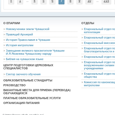
«
1
...
4
5
6
7
8
9
10
...
215
О ЕПАРХИИ
ОТДЕЛЫ
Новомученики земли Чувашской
Епархиальный отдел по
катехизации
Правящий Архиерей
Епархиальный отдел п
История Православия в Чувашии
Епархиальный миссион
История митрополии
Епархиальный отдел по
Завещание великого просветителя Чувашии
благотворительности 
И.Я.Яковлева Чувашскому народу
Епархиальный отдел п
Библия на чувашском языке
Епархиальный отдел п
ЦЕНТР ПОДГОТОВКИ ЦЕРКОВНЫХ
вооруженными силами 
СПЕЦИАЛИСТОВ
учреждениями
Епархиальный отдел п
Сектор заочного обучения
общества
ОБРАЗОВАТЕЛЬНЫЕ СТАНДАРТЫ
Комиссия по канониза
РУКОВОДСТВО
митрополии
ВАКАНТНЫЕ МЕСТА ДЛЯ ПРИЕМА (ПЕРЕВОДА)
ОБУЧАЮЩИХСЯ
ПЛАТНЫЕ ОБРАЗОВАТЕЛЬНЫЕ УСЛУГИ
ОРГАНИЗАЦИЯ ПИТАНИЯ