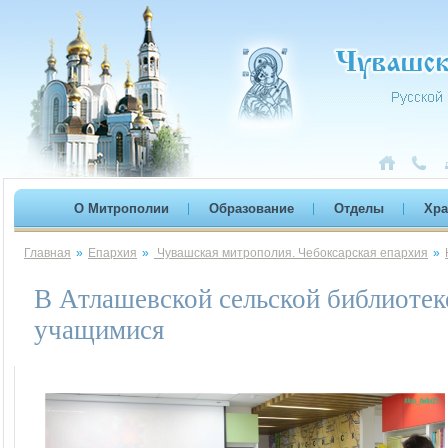
О Митрополии
Образование
Отделы
Хр
Главная
»
Епархия
»
Чувашская митрополия. Чебоксарская епархия
»
В Атлашевской сельской библиотеке
учащимися