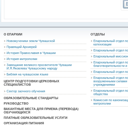
О ЕПАРХИИ
ОТДЕЛЫ
Новомученики земли Чувашской
Епархиальный отдел по
катехизации
Правящий Архиерей
Епархиальный отдел п
История Православия в Чувашии
Епархиальный миссион
История митрополии
Епархиальный отдел по
Завещание великого просветителя Чувашии
благотворительности 
И.Я.Яковлева Чувашскому народу
Епархиальный отдел п
Библия на чувашском языке
Епархиальный отдел п
ЦЕНТР ПОДГОТОВКИ ЦЕРКОВНЫХ
вооруженными силами 
СПЕЦИАЛИСТОВ
учреждениями
Епархиальный отдел п
Сектор заочного обучения
общества
ОБРАЗОВАТЕЛЬНЫЕ СТАНДАРТЫ
Комиссия по канониза
РУКОВОДСТВО
митрополии
ВАКАНТНЫЕ МЕСТА ДЛЯ ПРИЕМА (ПЕРЕВОДА)
ОБУЧАЮЩИХСЯ
ПЛАТНЫЕ ОБРАЗОВАТЕЛЬНЫЕ УСЛУГИ
ОРГАНИЗАЦИЯ ПИТАНИЯ