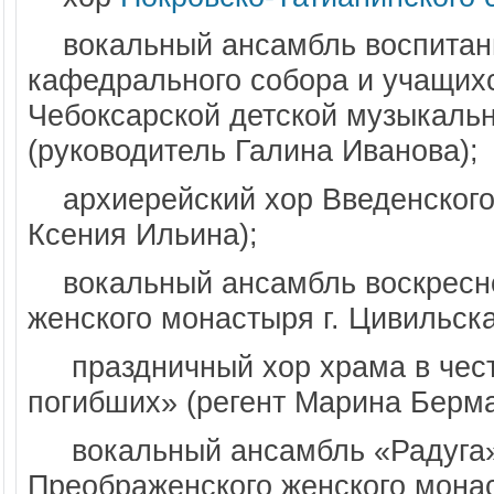
вокальный ансамбль воспитанн
кафедрального собора и учащихс
Чебоксарской детской музыкаль
(руководитель Галина Иванова);
архиерейский хор Введенского 
Ксения Ильина);
в
окальный ансамбль воскресн
женского монастыря г. Цивильск
пр
аздничный хор храма в че
погибших» (регент Марина Берма
вокальный ансамбль «Радуга» 
Преображенского женского монас