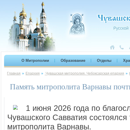
О Митрополии
Образование
Отделы
Хр
Главная
»
Епархия
»
Чувашская митрополия. Чебоксарская епархия
»
Память митрополита Варнавы почт
1 июня 2026 года по благос
Чувашского Савватия состоялся
митрополита Варнавы.