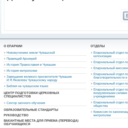
О ЕПАРХИИ
ОТДЕЛЫ
Новомученики земли Чувашской
Епархиальный отдел по
катехизации
Правящий Архиерей
Епархиальный отдел п
История Православия в Чувашии
Епархиальный миссион
История митрополии
Епархиальный отдел по
Завещание великого просветителя Чувашии
благотворительности 
И.Я.Яковлева Чувашскому народу
Епархиальный отдел п
Библия на чувашском языке
Епархиальный отдел п
ЦЕНТР ПОДГОТОВКИ ЦЕРКОВНЫХ
вооруженными силами 
СПЕЦИАЛИСТОВ
учреждениями
Епархиальный отдел п
Сектор заочного обучения
общества
ОБРАЗОВАТЕЛЬНЫЕ СТАНДАРТЫ
Комиссия по канониза
РУКОВОДСТВО
митрополии
ВАКАНТНЫЕ МЕСТА ДЛЯ ПРИЕМА (ПЕРЕВОДА)
ОБУЧАЮЩИХСЯ