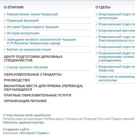
О ЕПАРХИИ
ОТДЕЛЫ
Новомученики земли Чувашской
Епархиальный отдел по
катехизации
Правящий Архиерей
Епархиальный отдел п
История Православия в Чувашии
Епархиальный миссион
История митрополии
Епархиальный отдел по
Завещание великого просветителя Чувашии
благотворительности 
И.Я.Яковлева Чувашскому народу
Епархиальный отдел п
Библия на чувашском языке
Епархиальный отдел п
ЦЕНТР ПОДГОТОВКИ ЦЕРКОВНЫХ
вооруженными силами 
СПЕЦИАЛИСТОВ
учреждениями
Епархиальный отдел п
Сектор заочного обучения
общества
ОБРАЗОВАТЕЛЬНЫЕ СТАНДАРТЫ
Комиссия по канониза
РУКОВОДСТВО
митрополии
ВАКАНТНЫЕ МЕСТА ДЛЯ ПРИЕМА (ПЕРЕВОДА)
ОБУЧАЮЩИХСЯ
ПЛАТНЫЕ ОБРАЗОВАТЕЛЬНЫЕ УСЛУГИ
ОРГАНИЗАЦИЯ ПИТАНИЯ
© http://www.cheb-eparhia.ru/
Религиозная организация «Чебоксарско-Чувашская Епархия Русской Православной 
Написать администратору
Создание сайта -
Компания «
Интернет-Сервис
»