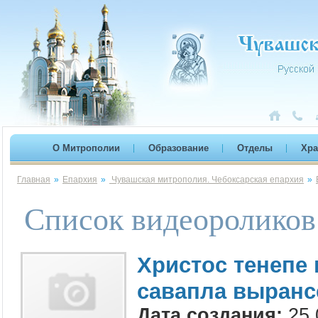
О Митрополии
Образование
Отделы
Хр
Главная
»
Епархия
»
Чувашская митрополия. Чебоксарская епархия
»
Список видеороликов
Христос тeнeпе
сaваплa вырaнс
Дата создания:
25.