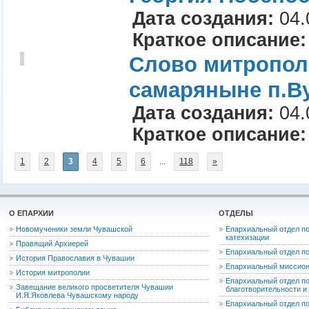
Дата создания:
04.
Краткое описание:
Слово митропол
самаряныне п.Ву
Дата создания:
04.
Краткое описание:
1
2
3
4
5
6
...
118
»
О ЕПАРХИИ
ОТДЕЛЫ
Новомученики земли Чувашской
Епархиальный отдел по
катехизации
Правящий Архиерей
Епархиальный отдел п
История Православия в Чувашии
Епархиальный миссион
История митрополии
Епархиальный отдел по
Завещание великого просветителя Чувашии
благотворительности 
И.Я.Яковлева Чувашскому народу
Епархиальный отдел п