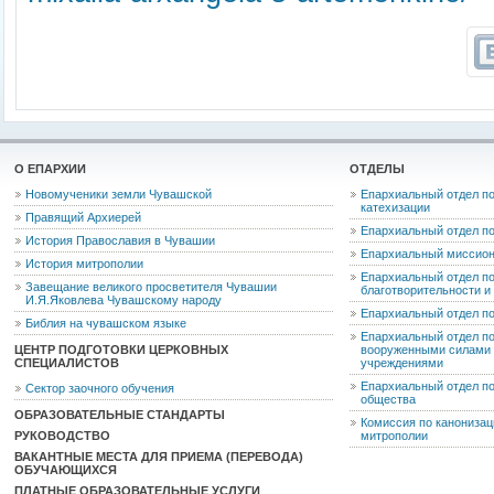
О ЕПАРХИИ
ОТДЕЛЫ
Новомученики земли Чувашской
Епархиальный отдел по
катехизации
Правящий Архиерей
Епархиальный отдел п
История Православия в Чувашии
Епархиальный миссион
История митрополии
Епархиальный отдел по
Завещание великого просветителя Чувашии
благотворительности 
И.Я.Яковлева Чувашскому народу
Епархиальный отдел п
Библия на чувашском языке
Епархиальный отдел п
ЦЕНТР ПОДГОТОВКИ ЦЕРКОВНЫХ
вооруженными силами 
СПЕЦИАЛИСТОВ
учреждениями
Епархиальный отдел п
Сектор заочного обучения
общества
ОБРАЗОВАТЕЛЬНЫЕ СТАНДАРТЫ
Комиссия по канониза
РУКОВОДСТВО
митрополии
ВАКАНТНЫЕ МЕСТА ДЛЯ ПРИЕМА (ПЕРЕВОДА)
ОБУЧАЮЩИХСЯ
ПЛАТНЫЕ ОБРАЗОВАТЕЛЬНЫЕ УСЛУГИ