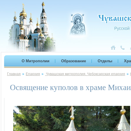
О Митрополии
Образование
Отделы
Хр
Главная
»
Епархия
»
Чувашская митрополия. Чебоксарская епархия
»
Освящение куполов в храме Михаи