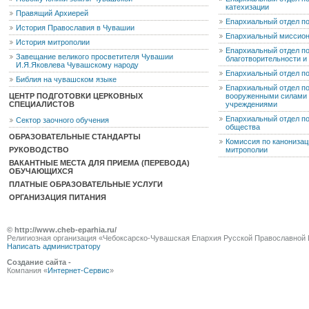
катехизации
Правящий Архиерей
Епархиальный отдел п
История Православия в Чувашии
Епархиальный миссион
История митрополии
Епархиальный отдел по
Завещание великого просветителя Чувашии
благотворительности 
И.Я.Яковлева Чувашскому народу
Епархиальный отдел п
Библия на чувашском языке
Епархиальный отдел п
ЦЕНТР ПОДГОТОВКИ ЦЕРКОВНЫХ
вооруженными силами 
СПЕЦИАЛИСТОВ
учреждениями
Епархиальный отдел п
Сектор заочного обучения
общества
ОБРАЗОВАТЕЛЬНЫЕ СТАНДАРТЫ
Комиссия по канониза
РУКОВОДСТВО
митрополии
ВАКАНТНЫЕ МЕСТА ДЛЯ ПРИЕМА (ПЕРЕВОДА)
ОБУЧАЮЩИХСЯ
ПЛАТНЫЕ ОБРАЗОВАТЕЛЬНЫЕ УСЛУГИ
ОРГАНИЗАЦИЯ ПИТАНИЯ
© http://www.cheb-eparhia.ru/
Религиозная организация «Чебоксарско-Чувашская Епархия Русской Православной 
Написать администратору
Создание сайта -
Компания «
Интернет-Сервис
»