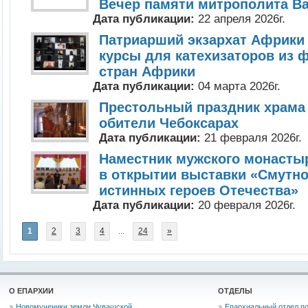
Вечер памяти митрополита В
Дата публикации:
22 апреля 2026г.
Патриарший экзархат Африки 
курсы для катехизаторов из
стран Африки
Дата публикации:
04 марта 2026г.
Престольный праздник храма 
обители Чебоксарах
Дата публикации:
21 февраля 2026г.
Наместник мужского монасты
в открытии выставки «Смутн
истинных героев Отечества»
Дата публикации:
20 февраля 2026г.
1
2
3
4
...
24
»
О ЕПАРХИИ
ОТДЕЛЫ
Новомученики земли Чувашской
Епархиальный отдел по