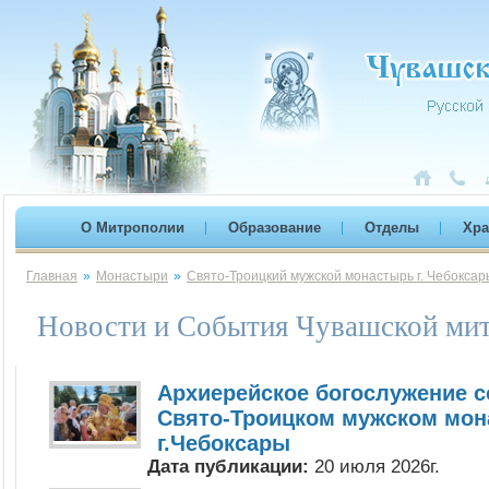
О Митрополии
Образование
Отделы
Хр
Главная
»
Монастыри
»
Свято-Троицкий мужской монастырь г. Чебоксар
Новости и События Чувашской мит
Архиерейское богослужение с
Свято-Троицком мужском мон
г.Чебоксары
Дата публикации:
20 июля 2026г.