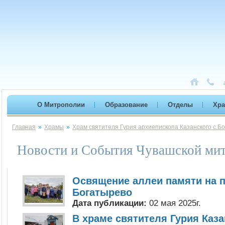
О Митрополии
Образование
Отделы
Хр
Главная
»
Храмы
»
Храм святителя Гурия архиепископа Казанского с.Б
Новости и События Чувашской мит
Освящение аллеи памяти на 
Богатырево
Дата публикации:
02 мая 2025г.
В храме святителя Гурия Казан