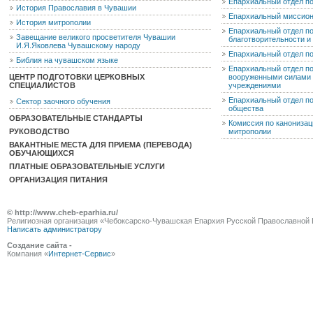
Епархиальный отдел п
История Православия в Чувашии
Епархиальный миссион
История митрополии
Епархиальный отдел по
Завещание великого просветителя Чувашии
благотворительности 
И.Я.Яковлева Чувашскому народу
Епархиальный отдел п
Библия на чувашском языке
Епархиальный отдел п
ЦЕНТР ПОДГОТОВКИ ЦЕРКОВНЫХ
вооруженными силами 
СПЕЦИАЛИСТОВ
учреждениями
Епархиальный отдел п
Сектор заочного обучения
общества
ОБРАЗОВАТЕЛЬНЫЕ СТАНДАРТЫ
Комиссия по канониза
РУКОВОДСТВО
митрополии
ВАКАНТНЫЕ МЕСТА ДЛЯ ПРИЕМА (ПЕРЕВОДА)
ОБУЧАЮЩИХСЯ
ПЛАТНЫЕ ОБРАЗОВАТЕЛЬНЫЕ УСЛУГИ
ОРГАНИЗАЦИЯ ПИТАНИЯ
© http://www.cheb-eparhia.ru/
Религиозная организация «Чебоксарско-Чувашская Епархия Русской Православной 
Написать администратору
Создание сайта -
Компания «
Интернет-Сервис
»