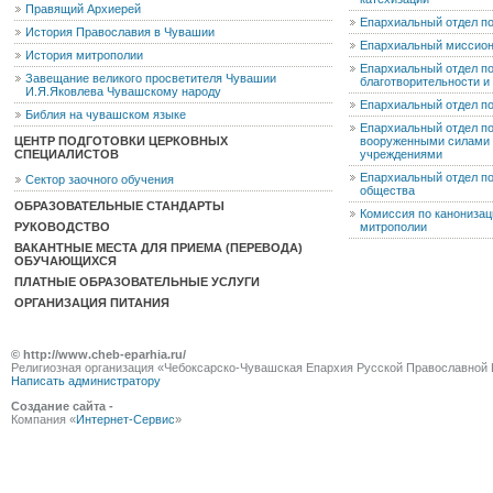
Правящий Архиерей
Епархиальный отдел п
История Православия в Чувашии
Епархиальный миссион
История митрополии
Епархиальный отдел по
Завещание великого просветителя Чувашии
благотворительности 
И.Я.Яковлева Чувашскому народу
Епархиальный отдел п
Библия на чувашском языке
Епархиальный отдел п
ЦЕНТР ПОДГОТОВКИ ЦЕРКОВНЫХ
вооруженными силами 
СПЕЦИАЛИСТОВ
учреждениями
Епархиальный отдел п
Сектор заочного обучения
общества
ОБРАЗОВАТЕЛЬНЫЕ СТАНДАРТЫ
Комиссия по канониза
РУКОВОДСТВО
митрополии
ВАКАНТНЫЕ МЕСТА ДЛЯ ПРИЕМА (ПЕРЕВОДА)
ОБУЧАЮЩИХСЯ
ПЛАТНЫЕ ОБРАЗОВАТЕЛЬНЫЕ УСЛУГИ
ОРГАНИЗАЦИЯ ПИТАНИЯ
© http://www.cheb-eparhia.ru/
Религиозная организация «Чебоксарско-Чувашская Епархия Русской Православной 
Написать администратору
Создание сайта -
Компания «
Интернет-Сервис
»