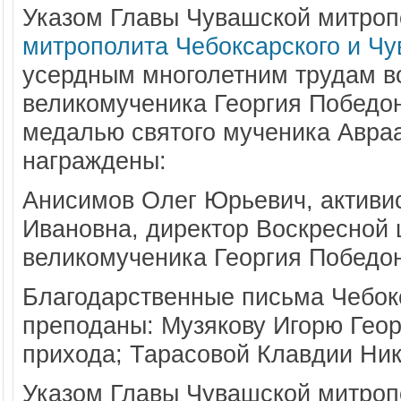
Указом Главы Чувашской митро
митрополита Чебоксарского и Чу
усердным многолетним трудам во
великомученика Георгия Победо
медалью святого мученика Авраам
награждены:
Анисимов Олег Юрьевич, активи
Ивановна, директор Воскресной 
великомученика Георгия Победо
Благодарственные письма Чебок
преподаны: Музякову Игорю Геор
прихода; Тарасовой Клавдии Ник
Указом Главы Чувашской митро