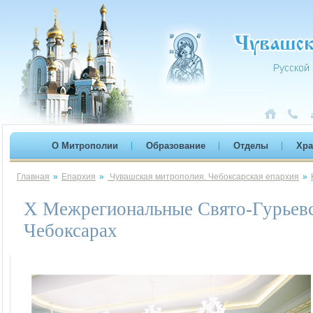
О Митрополии
Образование
Отделы
Хр
Главная
»
Епархия
»
Чувашская митрополия. Чебоксарская епархия
»
X Межрегиональные Свято-Гурьевск
Чебоксарах